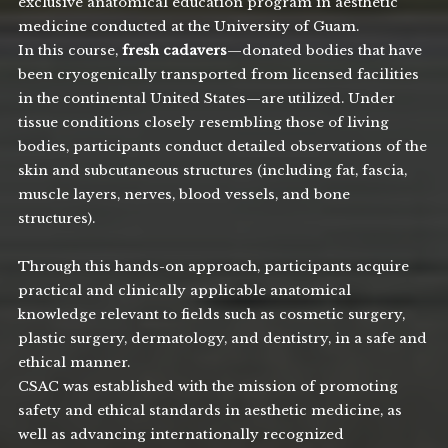
exclusive anatomical education program in aesthetic
medicine conducted at the University of Guam.
In this course,
fresh cadavers
—donated bodies that have
been cryogenically transported from licensed facilities
in the continental United States—are utilized. Under
tissue conditions closely resembling those of living
bodies, participants conduct detailed observations of the
skin and subcutaneous structures (including fat, fascia,
muscle layers, nerves, blood vessels, and bone
structures).
Through this hands-on approach, participants acquire
practical and clinically applicable anatomical
knowledge relevant to fields such as cosmetic surgery,
plastic surgery, dermatology, and dentistry, in a safe and
ethical manner.
CSAC was established with the mission of promoting
safety and ethical standards in aesthetic medicine, as
well as advancing internationally recognized