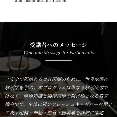
and anatomical instruction.
受講者へのメッセージ
Welcome Message for Participants
「安全で根拠ある美容医療のために、世界水準の
解剖学を学ぶ」本プログラムは単なる解剖実習で
はなく、学術知識と臨床技術の架け橋となる教育
機会です。生体に近いフレッシュキャダバーを用い
て皮下組織・神経・血管・筋膜層を詳細に確認