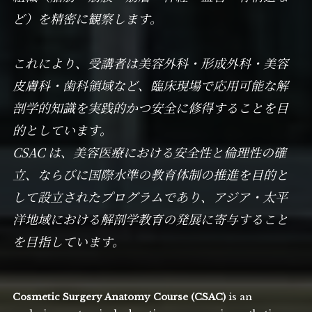
ど）を精密に観察します。
これにより、受講者は美容外科・形成外科・美容
皮膚科・歯科領域など、臨床現場で応用可能な解
剖学的知識を実践的かつ安全に修得することを目
的としています。
CSAC は、美容医療における安全性と倫理性の確
立、ならびに国際水準の教育体制の推進を目的と
して設立されたプログラムであり、アジア・太平
洋地域における解剖学教育の発展に寄与すること
を目指しています。
Cosmetic Surgery Anatomy Course (CSAC)
is an