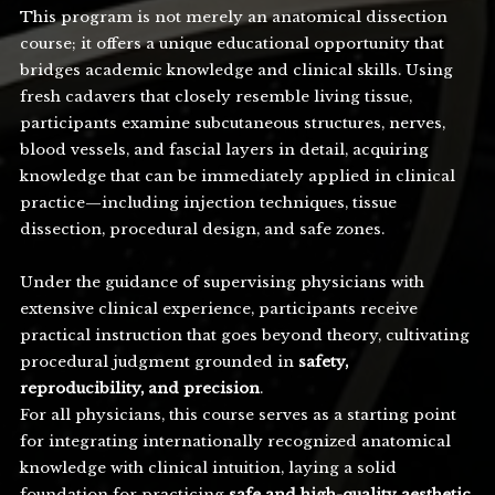
This program is not merely an anatomical dissection
course; it offers a unique educational opportunity that
bridges academic knowledge and clinical skills. Using
fresh cadavers that closely resemble living tissue,
participants examine subcutaneous structures, nerves,
blood vessels, and fascial layers in detail, acquiring
knowledge that can be immediately applied in clinical
practice—including injection techniques, tissue
dissection, procedural design, and safe zones.
Under the guidance of supervising physicians with
extensive clinical experience, participants receive
practical instruction that goes beyond theory, cultivating
procedural judgment grounded in
safety,
reproducibility, and precision
.
For all physicians, this course serves as a starting point
for integrating internationally recognized anatomical
knowledge with clinical intuition, laying a solid
foundation for practicing
safe and high-quality aesthetic