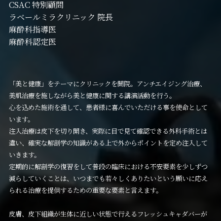
CSAC 特別顧問
ラベールミラクリニック 院長
麻酔科指導医
麻酔科認定医
「美と健康」をテーマにクリニックを開院。アンチエイジング治療、
美肌治療を施しながら美と健康に関する講演活動を行う。
心を込めた施術を通して、患者様に喜んでいただける事を使命として
います。
注入治療は皮下を切り開き、実際に目で見て確認できる外科手術とは
違い、確実な解剖学の知識がある上で外からポイントを定め注入して
いきます。
定期的に解剖学の復習をして普段の臨床における不安要素を少しずつ
減らしていくことは、いつまでも若々しくありたいという願いに応え
られる治療を提供するための重要な要素と言えます。
皮膚、皮下組織が生体に近しい状態で行えるフレッシュキャダバーが