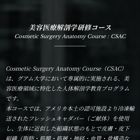
美容医療解剖学研修コース
Cosmetic Surgery Anatomy Course：CSAC
Cosmetic Surgery Anatomy Course（CSAC）
は、グアム大学において専属的に実施される、美
容医療領域に特化した人体解剖学教育プログラム
です。
本コースでは、アメリカ本土の認可施設より冷凍輸
送されたフレッシュキャダバー（ご献体）を使用
し、生体に近似した組織状態のもとで皮膚・皮下
組織（脂肪・筋膜・筋層・神経・血管・骨構造な