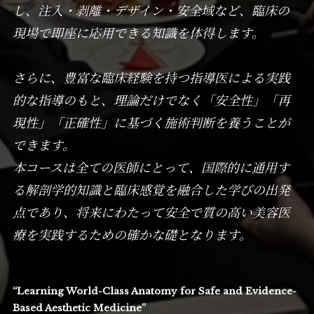
し、注入・剥離・デザイン・安全域など、臨床の
現場で即座に応用できる知識を体得します。
さらに、豊富な臨床経験を持つ指導医による実践
的な指導のもと、理論だけでなく「安全性」「再
現性」「正確性」に基づく施術判断を養うことが
できます。
本コースは全ての医師にとって、国際的に通用す
る解剖学的知識と臨床感覚を融合した学びの出発
点であり、将来にわたって安全で質の高い美容医
療を実践するための確かな礎となります。
“Learning World-Class Anatomy for Safe and Evidence-
Based Aesthetic Medicine”